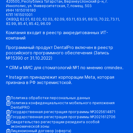
420500, Республика Татарстан, Верхнеуслонский р-н, г.
Иннополис, ул. Университетская, 7, помещ. 503
ИНН 1615016180
КПП 161501001
ОКВЭД 62.01, 62.02, 62.03, 62.09, 63.11, 63.91, 69.10, 70.22, 73.11,
82.99, 85.41, 85.42, 96.09
Компания входит в реестр аккредитованных ИТ-
компаний
Программный продукт DentalPro включен в реестр
российского программного обеспечения (Запись
№15390 от 31.10.2022)
* CRM и МИС для стоматологий №1 по мнению crmindex.
* Instagram принадлежит корпорации Meta, которая
признана в РФ экстремистской.
Политика обработки персональных данных
Политика конфиденциальности мобильного приложения
DentalPRO
Государственная регистрация программы №2025614871
Государственная регистрация программы №2021612706
Свидетельство регистрации резидента особой
экономической зоны
Лицензионный договор (оферта)