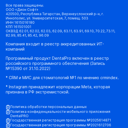
Все права защищены.
ООО «Дион Софт»
420500, Республика Татарстан, Верхнеуслонский р-н, г.
Иннополис, ул. Университетская, 7, помещ. 503
ИНН 1615016180
КПП 161501001
ОКВЭД 62.01, 62.02, 62.03, 62.09, 63.11, 63.91, 69.10, 70.22, 73.11,
82.99, 85.41, 85.42, 96.09
Компания входит в реестр аккредитованных ИТ-
компаний
Программный продукт DentalPro включен в реестр
российского программного обеспечения (Запись
№15390 от 31.10.2022)
* CRM и МИС для стоматологий №1 по мнению crmindex.
* Instagram принадлежит корпорации Meta, которая
признана в РФ экстремистской.
Политика обработки персональных данных
Политика конфиденциальности мобильного приложения
DentalPRO
Государственная регистрация программы №2025614871
Государственная регистрация программы №2021612706