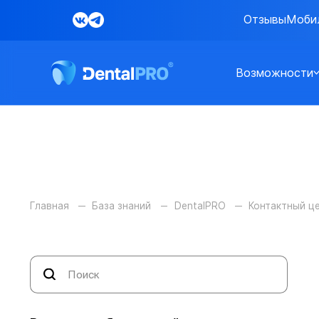
Отзывы
Моби
Возможности
Главная
База знаний
DentalPRO
Контактный ц