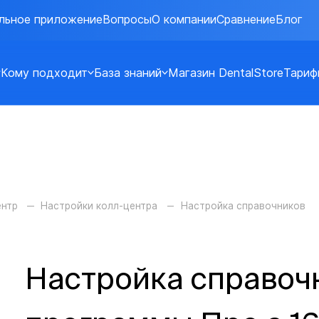
льное приложение
Вопросы
О компании
Сравнение
Блог
Кому подходит
База знаний
Магазин DentalStore
Тариф
ентр
Настройки колл-центра
Настройка справочников
Настройка справоч