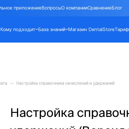
льное приложение
Вопросы
О компании
Сравнение
Блог
Кому подходит
База знаний
Магазин DentalStore
Тариф
лата
Настройка справочника начислений и удержаний
Настройка справоч