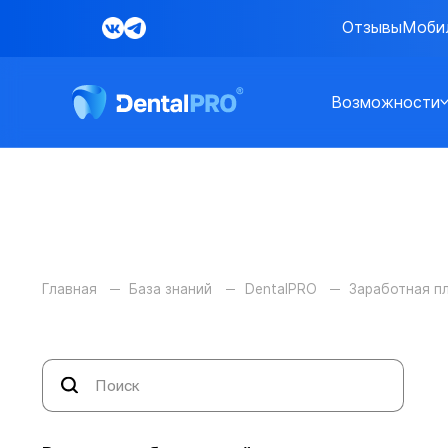
Отзывы
Моби
Возможности
Главная
База знаний
DentalPRO
Заработная п