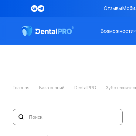
Отзывы
Моби
Возможности
Главная
База знаний
DentalPRO
Зуботехничес