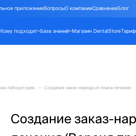
льное приложение
Вопросы
О компании
Сравнение
Блог
Кому подходит
База знаний
Магазин DentalStore
Тариф
кая лаборатория
Создание заказ-наряда из плана лечения
Создание заказ-нар