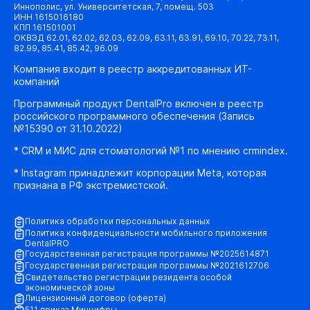
Иннополис, ул. Университетская, 7, помещ. 503
ИНН 1615016180
КПП 161501001
ОКВЭД 62.01, 62.02, 62.03, 62.09, 63.11, 63.91, 69.10, 70.22, 73.11,
82.99, 85.41, 85.42, 96.09
Компания входит в реестр аккредитованных ИТ-
компаний
Программный продукт DentalPro включен в реестр
российского программного обеспечения (Запись
№15390 от 31.10.2022)
* CRM и МИС для стоматологий №1 по мнению crmindex.
* Instagram принадлежит корпорации Meta, которая
признана в РФ экстремистской.
Политика обработки персональных данных
Политика конфиденциальности мобильного приложения
DentalPRO
Государственная регистрация программы №2025614871
Государственная регистрация программы №2021612706
Свидетельство регистрации резидента особой
экономической зоны
Лицензионный договор (оферта)
511 приказ Минцифры