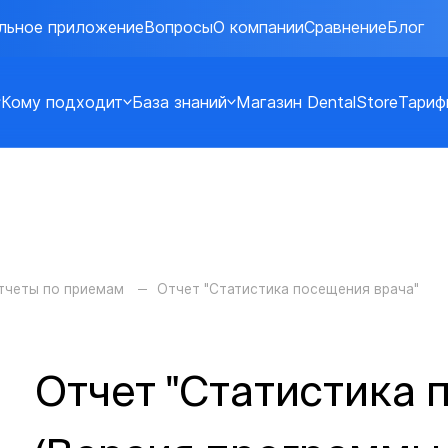
льное приложение
Вопросы
О компании
Сравнение
Блог
Кому подходит
База знаний
Магазин DentalStore
Тариф
тчеты по приемам
Отчет "Статистика посещения врача"
Отчет "Статистика 