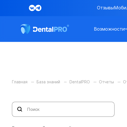
Отзывы
Моби
Возможности
Главная
База знаний
DentalPRO
Отчеты
О