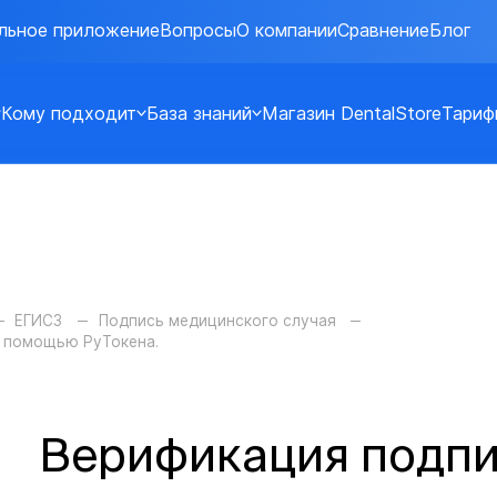
льное приложение
Вопросы
О компании
Сравнение
Блог
Кому подходит
База знаний
Магазин DentalStore
Тариф
ЕГИСЗ
Подпись медицинского случая
с помощью РуТокена.
Верификация подпи