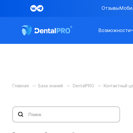
Отзывы
Моби
Возможности
Главная
База знаний
DentalPRO
Контактный ц