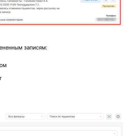
ененным записям:
том
т