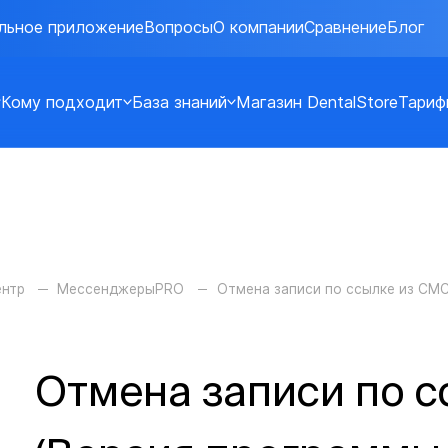
льное приложение
Вопросы
О компании
Сравнение
Блог
Кому подходит
База знаний
Магазин DentalStore
Тариф
ентр
МессенджерыPRO
Отмена записи по ссылке из СМ
Отмена записи по 