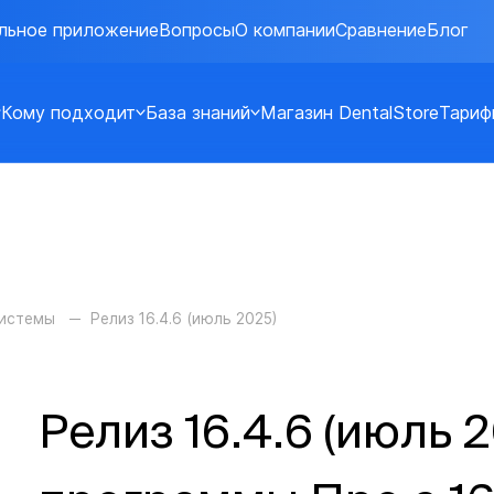
льное приложение
Вопросы
О компании
Сравнение
Блог
Кому подходит
База знаний
Магазин DentalStore
Тариф
системы
Релиз 16.4.6 (июль 2025)
Релиз 16.4.6 (июль 