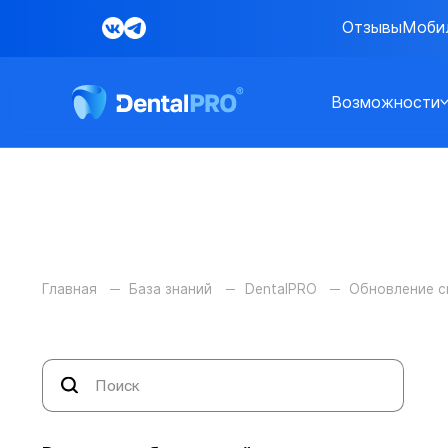
Отзывы
Моби
Возможности
Главная
База знаний
DentalPRO
Обновление 