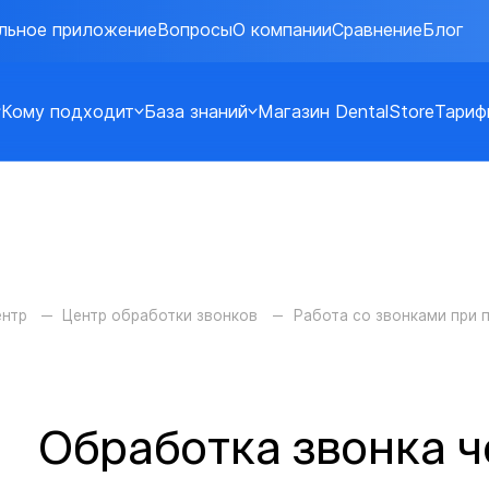
льное приложение
Вопросы
О компании
Сравнение
Блог
Кому подходит
База знаний
Магазин DentalStore
Тариф
ентр
Центр обработки звонков
Работа со звонками при
Обработка звонка ч