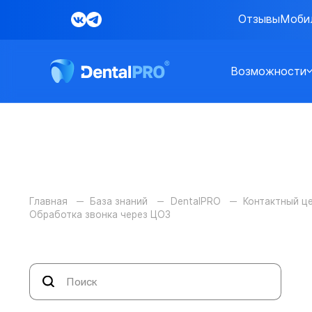
Отзывы
Моби
Возможности
Главная
База знаний
DentalPRO
Контактный ц
Обработка звонка через ЦОЗ