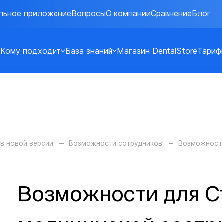
льное приложение
Вопросы
О компании
Сравнение
Блог
Кому подходит
База знаний
Магазин DentalStore
Тариф
 в новой версии
Возможности сотрудников
Возможност
Возможности для 