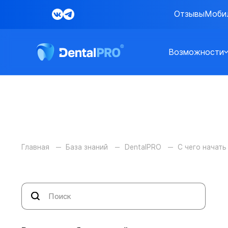
Отзывы
Моби
Возможности
Главная
База знаний
DentalPRO
С чего начать