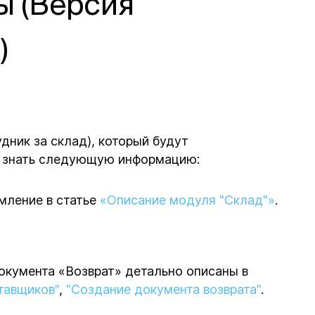
ы (Версия
)
дник за склад), который будут
о знать следующую информацию:
мление в статье
«Описание модуля "Склад"»
.
окумента «Возврат» детально описаны в
тавщиков"
,
"Создание документа возврата"
.