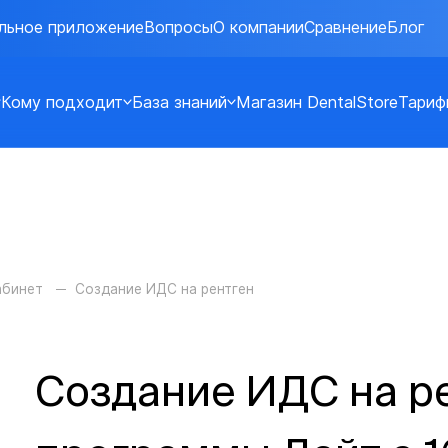
льное приложение
Вопросы
О компании
Сравнение
Блог
Кому подходит
База знаний
Магазин DentalStore
Тариф
абинет
Создание ИДС на рентген
Создание ИДС на ре