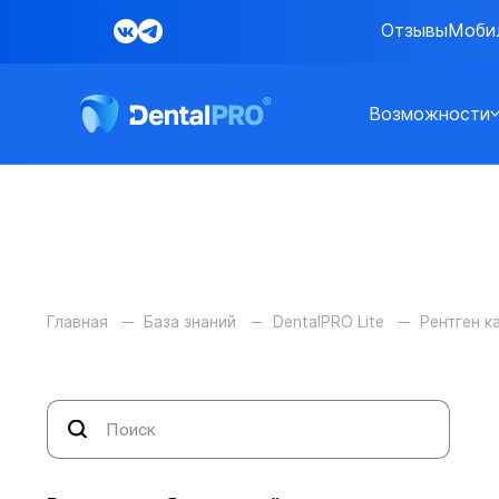
Отзывы
Моби
Возможности
Главная
База знаний
DentalPRO Lite
Рентген к