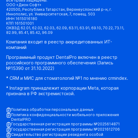
Все права защищены.
ООО «Дион Софт»
420500, Республика Татарстан, Верхнеуслонский р-н, г.
Иннополис, ул. Университетская, 7, помещ. 503
ИНН 1615016180
КПП 161501001
ОКВЭД 62.01, 62.02, 62.03, 62.09, 63.11, 63.91, 69.10, 70.22, 73.11,
82.99, 85.41, 85.42, 96.09
Компания входит в реестр аккредитованных ИТ-
компаний
Программный продукт DentalPro включен в реестр
российского программного обеспечения (Запись
№15390 от 31.10.2022)
* CRM и МИС для стоматологий №1 по мнению crmindex.
* Instagram принадлежит корпорации Meta, которая
признана в РФ экстремистской.
Политика обработки персональных данных
Политика конфиденциальности мобильного приложения
DentalPRO
Государственная регистрация программы №2025614871
Государственная регистрация программы №2021612706
Свидетельство регистрации резидента особой