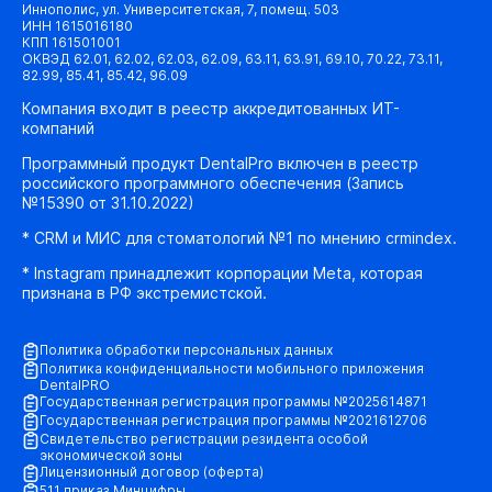
Иннополис, ул. Университетская, 7, помещ. 503
ИНН 1615016180
КПП 161501001
ОКВЭД 62.01, 62.02, 62.03, 62.09, 63.11, 63.91, 69.10, 70.22, 73.11,
82.99, 85.41, 85.42, 96.09
Компания входит в реестр аккредитованных ИТ-
компаний
Программный продукт DentalPro включен в реестр
российского программного обеспечения (Запись
№15390 от 31.10.2022)
* CRM и МИС для стоматологий №1 по мнению crmindex.
* Instagram принадлежит корпорации Meta, которая
признана в РФ экстремистской.
Политика обработки персональных данных
Политика конфиденциальности мобильного приложения
DentalPRO
Государственная регистрация программы №2025614871
Государственная регистрация программы №2021612706
Свидетельство регистрации резидента особой
экономической зоны
Лицензионный договор (оферта)
511 приказ Минцифры