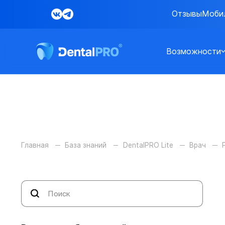
Отзывы
Моби
Возможности
Главная
База знаний
DentalPRO Lite
Врач