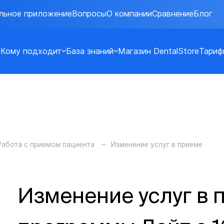
льное приложение
Вопросы
О компании
Сравнение
Блог
Кому подходит
База знаний
Магазин DentalStore
Тариф
Работа с приемом пациента
Изменение услуг в приеме
Изменение услуг в 