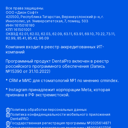
Все права защищены.
ООО «Дион Софт»
420500, Республика Татарстан, Верхнеуслонский р-н, г.
Иннополис, ул. Университетская, 7, помещ. 503
ИНН 1615016180
КПП 161501001
ОКВЭД 62.01, 62.02, 62.03, 62.09, 63.11, 63.91, 69.10, 70.22, 73.11,
82.99, 85.41, 85.42, 96.09
Компания входит в реестр аккредитованных ИТ-
компаний
Программный продукт DentalPro включен в реестр
российского программного обеспечения (Запись
№15390 от 31.10.2022)
* CRM и МИС для стоматологий №1 по мнению crmindex.
* Instagram принадлежит корпорации Meta, которая
признана в РФ экстремистской.
Политика обработки персональных данных
Политика конфиденциальности мобильного приложения
DentalPRO
Государственная регистрация программы №2025614871
Государственная регистрация программы №2021612706