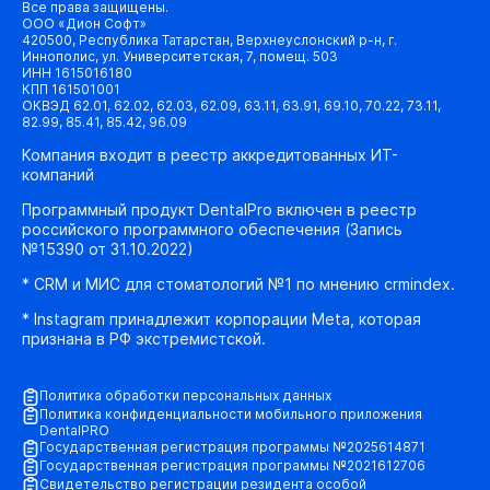
Все права защищены.
ООО «Дион Софт»
420500, Республика Татарстан, Верхнеуслонский р-н, г.
Иннополис, ул. Университетская, 7, помещ. 503
ИНН 1615016180
КПП 161501001
ОКВЭД 62.01, 62.02, 62.03, 62.09, 63.11, 63.91, 69.10, 70.22, 73.11,
82.99, 85.41, 85.42, 96.09
Компания входит в реестр аккредитованных ИТ-
компаний
Программный продукт DentalPro включен в реестр
российского программного обеспечения (Запись
№15390 от 31.10.2022)
* CRM и МИС для стоматологий №1 по мнению crmindex.
* Instagram принадлежит корпорации Meta, которая
признана в РФ экстремистской.
Политика обработки персональных данных
Политика конфиденциальности мобильного приложения
DentalPRO
Государственная регистрация программы №2025614871
Государственная регистрация программы №2021612706
Свидетельство регистрации резидента особой