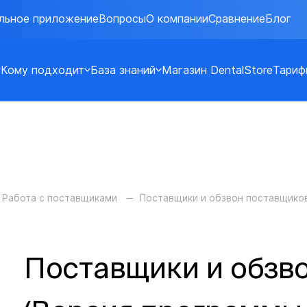
льное приложение
Вопросы
О компании
Сравнение
Блог
Кому подходит
База знаний
Магазин DentalStore
Тариф
Работа с поставщиками
Поставщики и обзвон поставщико
Поставщики и обзв