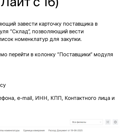
Лайт с 16)
яющий завести карточку поставщика в
дуля “Склад”, позволяющий вести
писок номенклатур для закупки.
мо перейти в колонку “Поставщики” модуля
есу
фона, e-mail, ИНН, КПП, Контактного лица и