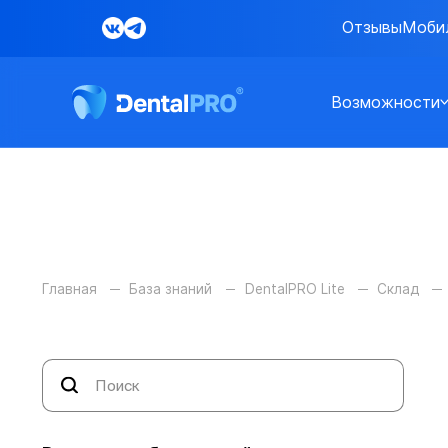
Отзывы
Моби
Возможности
Главная
База знаний
DentalPRO Lite
Склад