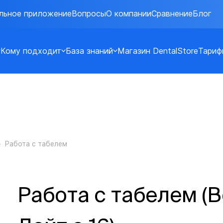
льное приложение
Вопросы
О компании
Сравнение
Блог
Кому подходит
База знаний
Магазин DentalStore
Тариф
Работа с табелем
Работа с табелем (