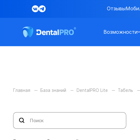
Отзывы
Моби
Возможности
Главная
База знаний
DentalPRO Lite
Табель