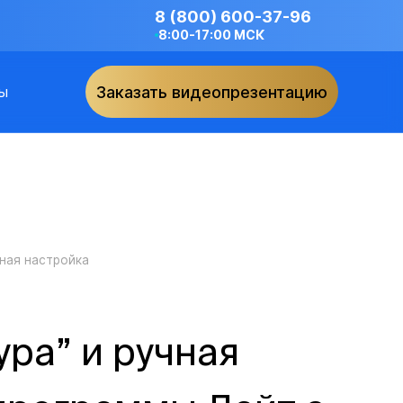
8 (800) 600-37-96
8:00-17:00 МСК
ы
Заказать видеопрезентацию
чная настройка
ра” и ручная