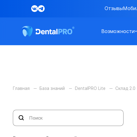
Отзывы
Моби
Возможности
Главная
База знаний
DentalPRO Lite
Склад 2.0