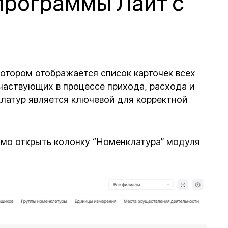
программы Лайт с
котором отображается список карточек всех
участвующих в процессе прихода, расхода и
клатур является ключевой для корректной
мо открыть колонку “Номенклатура” модуля