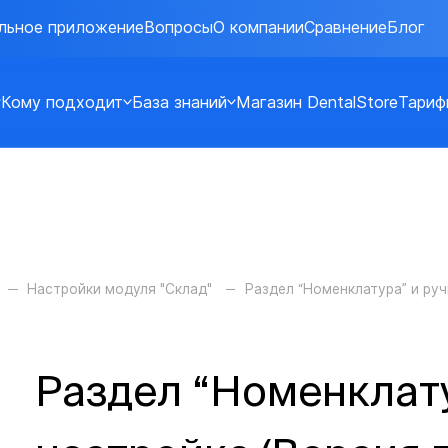
льное приложение
Вопросы
О компании
Сравнение
Блог
Кому подходит
База знаний
Магазин DentalStore
Тариф
Настройки модуля "Склад"
Раздел “Номенклатура” и ру
Раздел “Номенклату