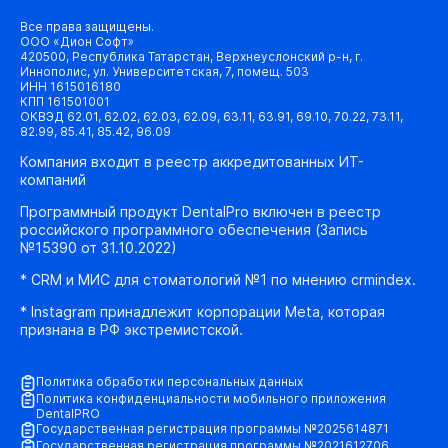
Все права защищены.
ООО «Дион Софт»
420500, Республика Татарстан, Верхнеуслонский р-н, г.
Иннополис, ул. Университетская, 7, помещ. 503
ИНН 1615016180
КПП 161501001
ОКВЭД 62.01, 62.02, 62.03, 62.09, 63.11, 63.91, 69.10, 70.22, 73.11,
82.99, 85.41, 85.42, 96.09
Компания входит в реестр аккредитованных ИТ-
компаний
Программный продукт DentalPro включен в реестр
российского программного обеспечения (Запись
№15390 от 31.10.2022)
* CRM и МИС для стоматологий №1 по мнению crmindex.
* Instagram принадлежит корпорации Meta, которая
признана в РФ экстремистской.
Политика обработки персональных данных
Политика конфиденциальности мобильного приложения
DentalPRO
Государственная регистрация программы №2025614871
Государственная регистрация программы №2021612706