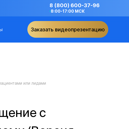
8 (800) 600-37-96
8:00-17:00 МСК
ы
Заказать видеопрезентацию
пациентами или лидами
щение с