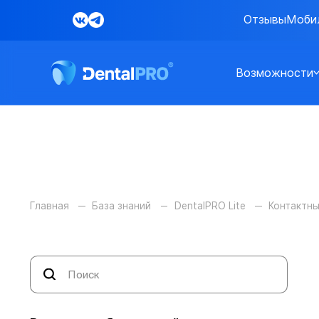
Отзывы
Моби
Возможности
Главная
База знаний
DentalPRO Lite
Контактны