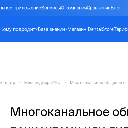
льное приложение
Вопросы
О компании
Сравнение
Блог
Кому подходит
База знаний
Магазин DentalStore
Тариф
й центр
МессенджерыPRO
Многоканальное общение с 
Многоканальное об