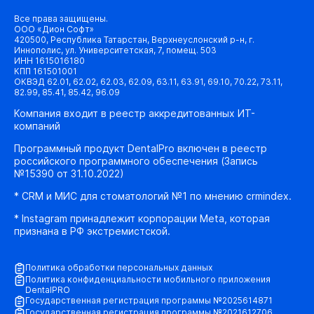
Все права защищены.
ООО «Дион Софт»
420500, Республика Татарстан, Верхнеуслонский р-н, г.
Иннополис, ул. Университетская, 7, помещ. 503
ИНН 1615016180
КПП 161501001
ОКВЭД 62.01, 62.02, 62.03, 62.09, 63.11, 63.91, 69.10, 70.22, 73.11,
82.99, 85.41, 85.42, 96.09
Компания входит в реестр аккредитованных ИТ-
компаний
Программный продукт DentalPro включен в реестр
российского программного обеспечения (Запись
№15390 от 31.10.2022)
* CRM и МИС для стоматологий №1 по мнению crmindex.
* Instagram принадлежит корпорации Meta, которая
признана в РФ экстремистской.
Политика обработки персональных данных
Политика конфиденциальности мобильного приложения
DentalPRO
Государственная регистрация программы №2025614871
Государственная регистрация программы №2021612706