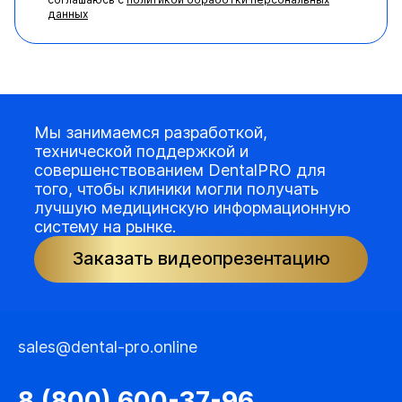
данных
Мы занимаемся разработкой,
технической поддержкой и
совершенствованием DentalPRO для
того, чтобы клиники могли получать
лучшую медицинскую информационную
систему на рынке.
Заказать видеопрезентацию
sales@dental-pro.online
8 (800) 600-37-96