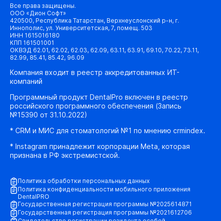
Все права защищены.
ООО «Дион Софт»
420500, Республика Татарстан, Верхнеуслонский р-н, г.
Иннополис, ул. Университетская, 7, помещ. 503
ИНН 1615016180
КПП 161501001
ОКВЭД 62.01, 62.02, 62.03, 62.09, 63.11, 63.91, 69.10, 70.22, 73.11,
82.99, 85.41, 85.42, 96.09
Компания входит в реестр аккредитованных ИТ-
компаний
Программный продукт DentalPro включен в реестр
российского программного обеспечения (Запись
№15390 от 31.10.2022)
* CRM и МИС для стоматологий №1 по мнению crmindex.
* Instagram принадлежит корпорации Meta, которая
признана в РФ экстремистской.
Политика обработки персональных данных
Политика конфиденциальности мобильного приложения
DentalPRO
Государственная регистрация программы №2025614871
Государственная регистрация программы №2021612706
Свидетельство регистрации резидента особой