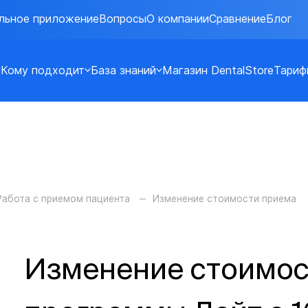
льное приложение
Вопросы
О компании
Сравнение
Блог
Кому подходит
База знаний
Магазин DentalStore
Тариф
Работа с приемом пациента
Изменение стоимости приема
Изменение стоимос