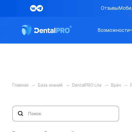
Отзывы
Моби
Возможности
Главная
База знаний
DentalPRO Lite
Врач