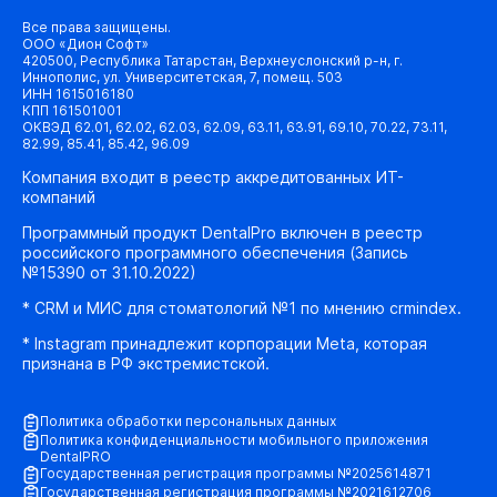
Все права защищены.
ООО «Дион Софт»
420500, Республика Татарстан, Верхнеуслонский р-н, г.
Иннополис, ул. Университетская, 7, помещ. 503
ИНН 1615016180
КПП 161501001
ОКВЭД 62.01, 62.02, 62.03, 62.09, 63.11, 63.91, 69.10, 70.22, 73.11,
82.99, 85.41, 85.42, 96.09
Компания входит в реестр аккредитованных ИТ-
компаний
Программный продукт DentalPro включен в реестр
российского программного обеспечения (Запись
№15390 от 31.10.2022)
* CRM и МИС для стоматологий №1 по мнению crmindex.
* Instagram принадлежит корпорации Meta, которая
признана в РФ экстремистской.
Политика обработки персональных данных
Политика конфиденциальности мобильного приложения
DentalPRO
Государственная регистрация программы №2025614871
Государственная регистрация программы №2021612706