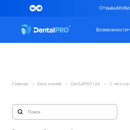
Отзывы
Моби
Возможности
Главная
База знаний
DentalPRO Lite
С чего на