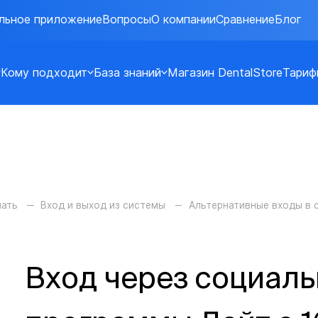
льное приложение
Вопросы
О компании
Сравнение
Блог
Кому подходит
База знаний
Магазин DentalStore
Тариф
чать
Вход и выход из системы
Альтернативные входы в 
Вход через социаль