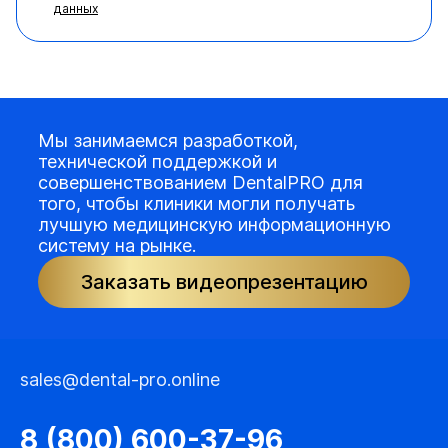
данных
Мы занимаемся разработкой,
технической поддержкой и
совершенствованием DentalPRO для
того, чтобы клиники могли получать
лучшую медицинскую информационную
систему на рынке.
Заказать видеопрезентацию
sales@dental-pro.online
8 (800) 600-37-96