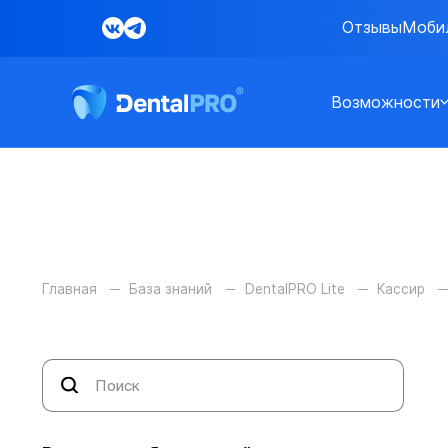
Отзывы
Моби
Возможности
Главная
База знаний
DentalPRO Lite
Кассир