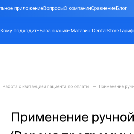
льное приложение
Вопросы
О компании
Сравнение
Блог
Кому подходит
База знаний
Магазин DentalStore
Тариф
Работа с квитанцией пациента до оплаты
Применение ручн
Применение ручной