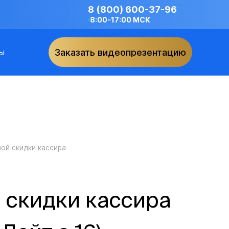
8 (800) 600-37-96
8:00-17:00 МСК
ы
Заказать видеопрезентацию
ой скидки кассира
 скидки кассира