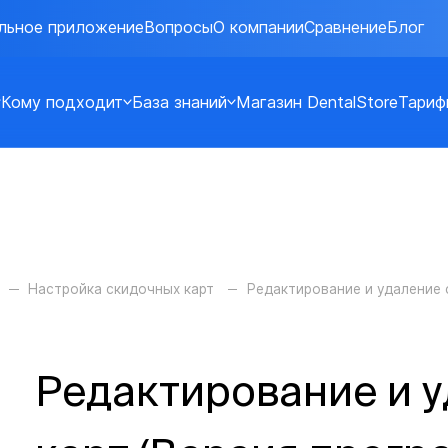
льное приложение
Вопросы
О компании
Сравнение
Блог
Кому подходит
База знаний
Магазин DentalStore
Тариф
Настройка скидочных карт
Редактирование и удаление 
Редактирование и 