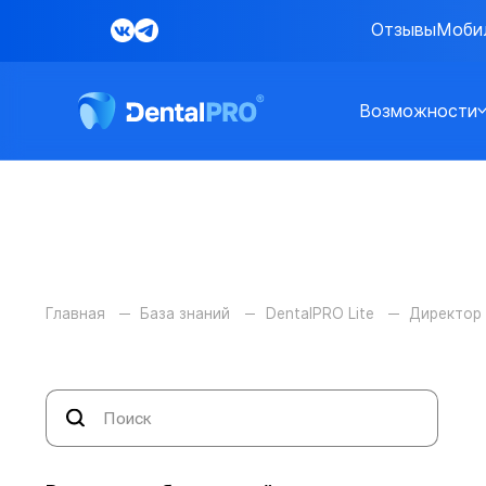
Отзывы
Моби
Возможности
Главная
База знаний
DentalPRO Lite
Директор