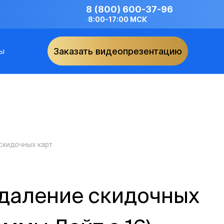
8 (800) 600-37-96
8:00-17:00 МСК
ы
Заказать видеопрезентацию
скидочных карт
удаление скидочных