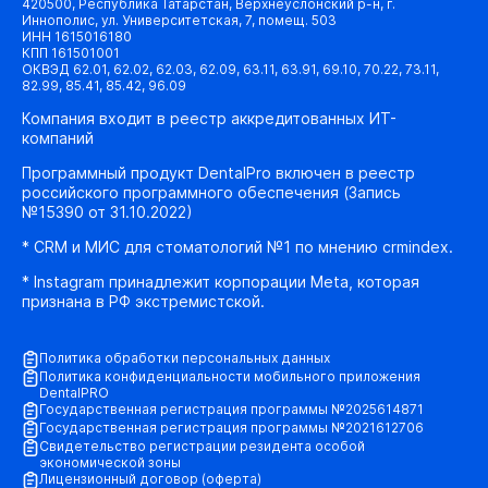
420500, Республика Татарстан, Верхнеуслонский р-н, г.
Иннополис, ул. Университетская, 7, помещ. 503
ИНН 1615016180
КПП 161501001
ОКВЭД 62.01, 62.02, 62.03, 62.09, 63.11, 63.91, 69.10, 70.22, 73.11,
82.99, 85.41, 85.42, 96.09
Компания входит в реестр аккредитованных ИТ-
компаний
Программный продукт DentalPro включен в реестр
российского программного обеспечения (Запись
№15390 от 31.10.2022)
* CRM и МИС для стоматологий №1 по мнению crmindex.
* Instagram принадлежит корпорации Meta, которая
признана в РФ экстремистской.
Политика обработки персональных данных
Политика конфиденциальности мобильного приложения
DentalPRO
Государственная регистрация программы №2025614871
Государственная регистрация программы №2021612706
Свидетельство регистрации резидента особой
экономической зоны
Лицензионный договор (оферта)