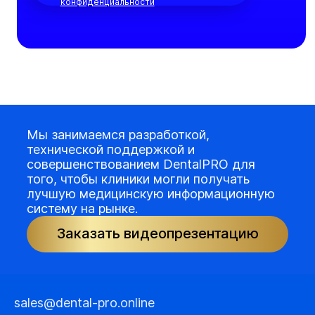
конфиденциальности
Мы занимаемся разработкой,
технической поддержкой и
совершенствованием DentalPRO для
того, чтобы клиники могли получать
лучшую медицинскую информационную
систему на рынке.
Заказать видеопрезентацию
sales@dental-pro.online