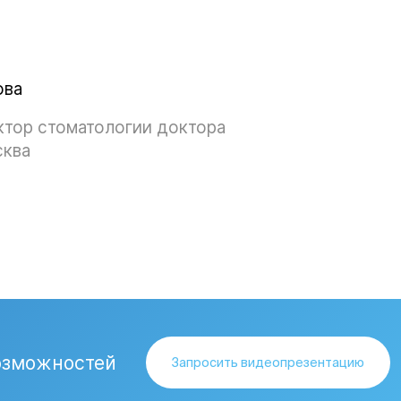
ова
ктор стоматологии доктора
сква
озможностей
Запросить видеопрезентацию