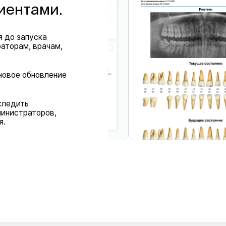
иентами.
я до запуска
аторам, врачам,
новое обновление
следить
министраторов,
я.