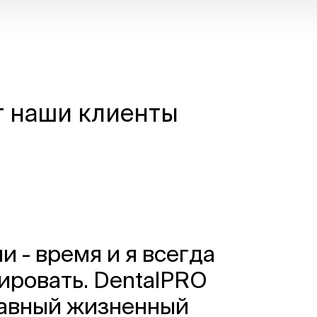
т наши клиенты
и - время и я всегда
ировать. DentalPRO
лавный жизненный