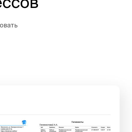
ессов
овать