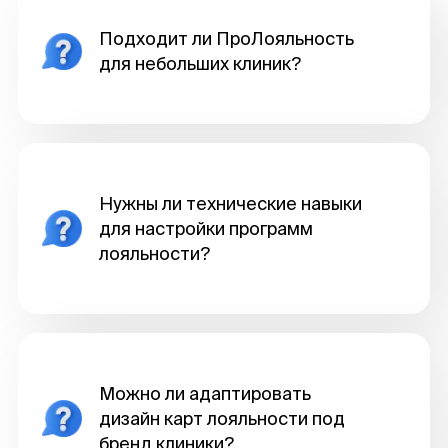
DENTALPRO
Подходит ли ПроЛояльность
для небольших клиник?
#ОТЗЫВ2025
Нужны ли технические навыки
Др. Илья Фридман
для настройки программ
Врач-наставник, основатель «Клуба
лояльности?
Эффективных Менеджеров», «Школы
Доктора Фридман» и «Национальной
ассоциация блогеров в сфере
здравоохранения», сооснователь СРО
«Медицинский Союз ЕДИНСТВО»
«Сегодня абсолютно
невозможно обойтись без
Можно ли адаптировать
подобных продуктов»
дизайн карт лояльности под
бренд клиники?