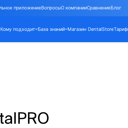
льное приложение
Вопросы
О компании
Сравнение
Блог
Кому подходит
База знаний
Магазин DentalStore
Тариф
talPRO