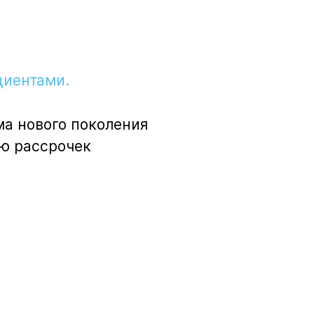
циентами.
а нового поколения
ию рассрочек