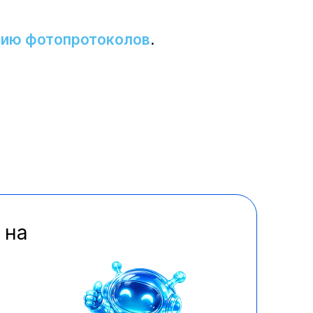
анию фотопротоколов
.
 на