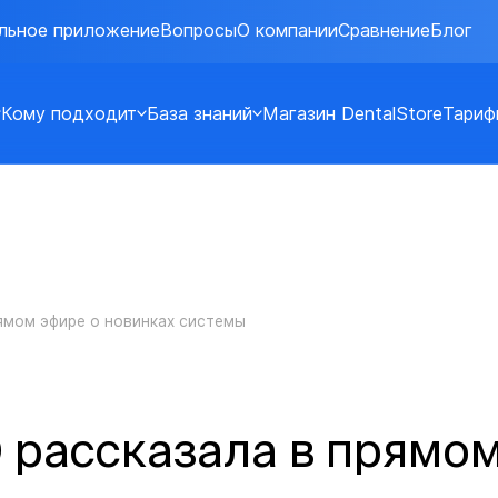
льное приложение
Вопросы
О компании
Сравнение
Блог
Кому подходит
База знаний
Магазин DentalStore
Тариф
ямом эфире о новинках системы
 рассказала в прямом