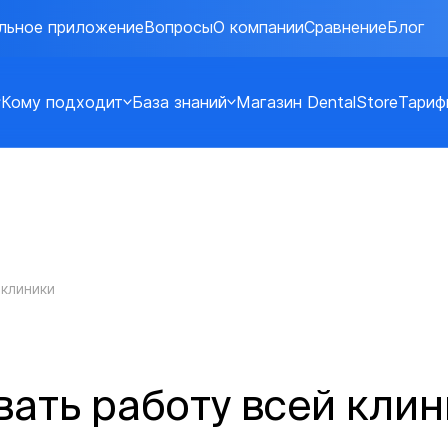
льное приложение
Вопросы
О компании
Сравнение
Блог
Кому подходит
База знаний
Магазин DentalStore
Тариф
 клиники
ать работу всей кли