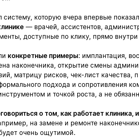
л систему, которую вчера впервые показа
клинике
— врачей, ассистентов, администр
менты, доступные по клику, прямо внутри
али
конкретные примеры
: имплантация, в
мена наконечника, открытие смены админи
ий, матрицу рисков, чек-лист качества, 
формального подхода и сопротивления ком
нструментом и точкой роста, а не обязанн
овориться о том, как работает клиника, 
пример, на замене и ремонте наконечнико
 будет очень ощутимой.