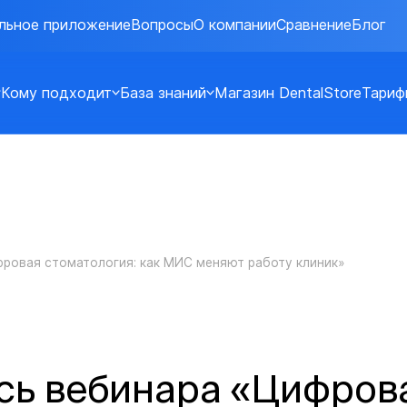
льное приложение
Вопросы
О компании
Сравнение
Блог
Кому подходит
База знаний
Магазин DentalStore
Тариф
фровая стоматология: как МИС меняют работу клиник»
сь вебинара «Цифрова