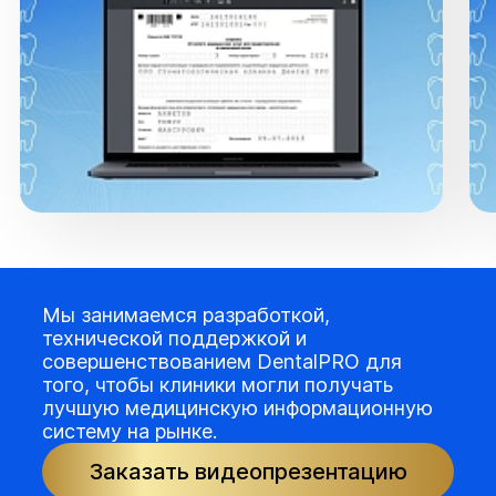
Мы занимаемся разработкой,
технической поддержкой и
совершенствованием DentalPRO для
того, чтобы клиники могли получать
лучшую медицинскую информационную
систему на рынке.
Заказать видеопрезентацию