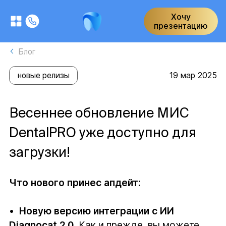
Хочу
презентацию
Блог
19 мар 2025
новые релизы
Весеннее обновление МИС
DentalPRO уже доступно для
загрузки!
Что нового принес апдейт:
•
Новую версию интеграции с ИИ
Diagnocat 2.0.
Как и прежде, вы можете